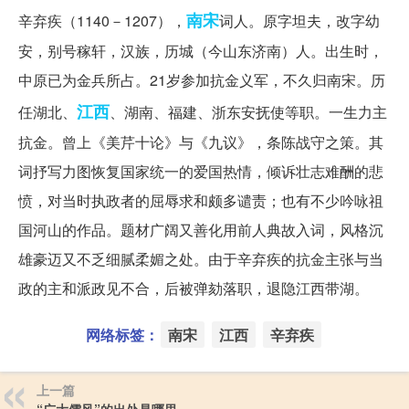
南宋
辛弃疾（1140－1207），
词人。原字坦夫，改字幼
安，别号稼轩，汉族，历城（今山东济南）人。出生时，
中原已为金兵所占。21岁参加抗金义军，不久归南宋。历
江西
任湖北、
、湖南、福建、浙东安抚使等职。一生力主
抗金。曾上《美芹十论》与《九议》，条陈战守之策。其
词抒写力图恢复国家统一的爱国热情，倾诉壮志难酬的悲
愤，对当时执政者的屈辱求和颇多谴责；也有不少吟咏祖
国河山的作品。题材广阔又善化用前人典故入词，风格沉
雄豪迈又不乏细腻柔媚之处。由于辛弃疾的抗金主张与当
政的主和派政见不合，后被弹劾落职，退隐江西带湖。
网络标签：
南宋
江西
辛弃疾
上一篇