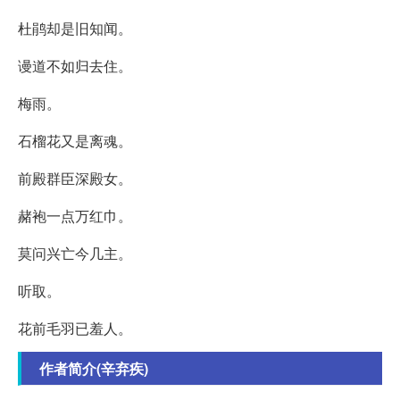
杜鹃却是旧知闻。
谩道不如归去住。
梅雨。
石榴花又是离魂。
前殿群臣深殿女。
赭袍一点万红巾。
莫问兴亡今几主。
听取。
花前毛羽已羞人。
作者简介(辛弃疾)