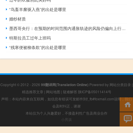
“鸟畜羊縻驱入燕”的出处是哪里
婚纱材质
墨西哥央行：在预期的时间范围内通胀轨迹的风险仍偏向上行；通胀前景仍非常复杂
特斯拉员工过年上班吗
“残寒便被柳条欺”的出处是哪里
Copyright © 2012 - 2026
99翻译网(Translation Online)
Powered by
网站分类目录
|
精选推荐文章
|
网站地图
|
疑难解答
陕ICP备05011414号
声明：本站内容来自互联网，如信息有错误可发邮件到f_fb#foxmail.com说明，我们
会及时纠正，谢谢
本站仅为个人兴趣爱好，不接盈利性广告及商业合作
小男孩