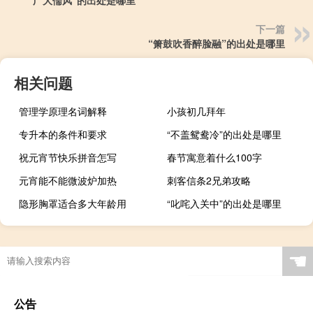
“广大儒风”的出处是哪里
下一篇
“箫鼓吹香醉脸融”的出处是哪里
相关问题
管理学原理名词解释
小孩初几拜年
专升本的条件和要求
“不盖鸳鸯冷”的出处是哪里
祝元宵节快乐拼音怎写
春节寓意着什么100字
元宵能不能微波炉加热
刺客信条2兄弟攻略
隐形胸罩适合多大年龄用
“叱咤入关中”的出处是哪里
☚
公告