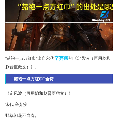
辛弃疾
“赭袍一点万红巾”出自宋代
的《定风波（再用韵和
赵晋臣敷文）》。
“赭袍一点万红巾”全诗
《定风波（再用韵和赵晋臣敷文）》
宋代 辛弃疾
野草闲花不当春。