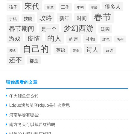
宋代
很多人
孩子
工作
年初
寓意
年龄
春节
攻略
新年
时间
技能
手机
梦幻西游
春节期间
是一个
汤圆
的人
疫情
游戏
的是
礼物
考生
红包
自己的
诗人
英语
诗词
考试
装备
还不
都是
猜你想看的文章
冬天鲤鱼怎么钓
Ldquo满脸笑容rdquo是什么意思
河南早餐有哪些
南方冬天可以栽西红柿吗
过年的衣服别乱买好吗