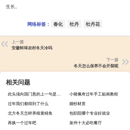
生长。
网络标签：
春化
牡丹
牡丹花
上一篇
安徽蚌埠农村冬天冷吗
下一篇
冬天怎么保养不会开裂呢
相关问题
此头须向国门悬的上一句是什么
小猪佩奇过年手工贴画教程
过年我们都得到了什么
婚纱材质
北方冬天怎样养殖黄鳝鱼
包职院哪个专业好就业
再换一个过年吧
泉州十大必吃餐厅