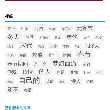
标签
元宵节
习俗
专业
中国
作者
你可以
冬天
唐代
冬季
学校
可能会
大学
品牌
宋代
很多人
孩子
工作
年初
寓意
年龄
春节
攻略
新年
时间
技能
手机
梦幻西游
春节期间
是一个
汤圆
的人
疫情
游戏
的是
礼物
考生
红包
自己的
诗人
英语
诗词
考试
装备
还不
都是
猜你想看的文章