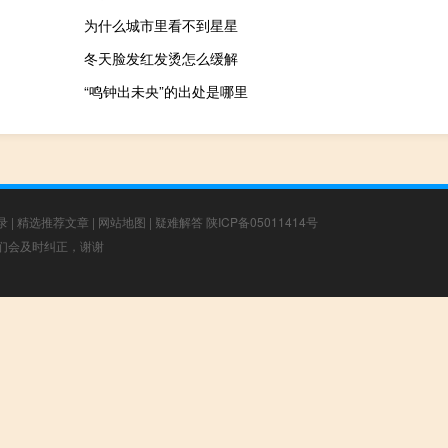
为什么城市里看不到星星
冬天脸发红发烫怎么缓解
“鸣钟出未央”的出处是哪里
录
|
精选推荐文章
|
网站地图
|
疑难解答
陕ICP备05011414号
，我们会及时纠正，谢谢