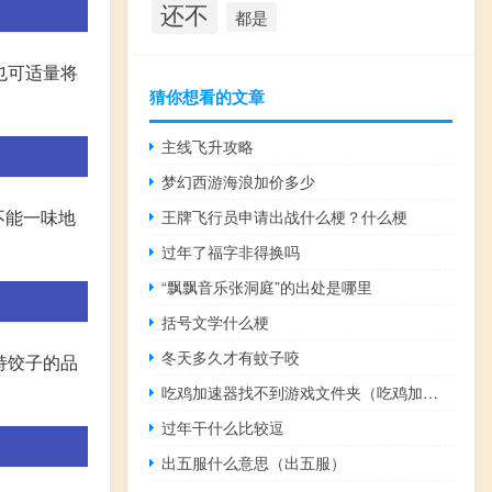
还不
都是
也可适量将
猜你想看的文章
主线飞升攻略
梦幻西游海浪加价多少
不能一味地
王牌飞行员申请出战什么梗？什么梗
过年了福字非得换吗
“飘飘音乐张洞庭”的出处是哪里
括号文学什么梗
冬天多久才有蚊子咬
持饺子的品
吃鸡加速器找不到游戏文件夹（吃鸡加速器）
过年干什么比较逗
出五服什么意思（出五服）