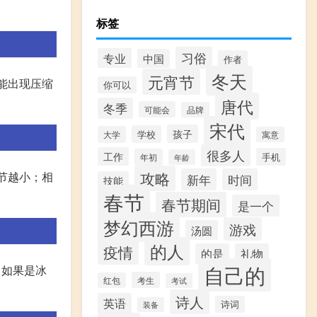
标签
习俗
专业
中国
作者
冬天
元宵节
能出现压缩
你可以
唐代
冬季
可能会
品牌
宋代
孩子
学校
大学
寓意
很多人
工作
手机
年初
年龄
攻略
节越小；相
新年
时间
技能
春节
春节期间
是一个
梦幻西游
游戏
汤圆
的人
疫情
的是
礼物
自己的
。如果是冰
考生
红包
考试
诗人
英语
诗词
装备