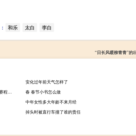
：
和乐
太白
李白
“日长风暖柳青青”的
安化过年前天气怎样了
WTT新乡冠军赛王曼昱无缘四强 WTT新乡冠军赛2023｜4月13日赛程公布国家队9名选手最多6人能晋级四强
春 春节小书怎么做
中年女性多大年龄不来月经
掉头时被直行车撞了谁的责任