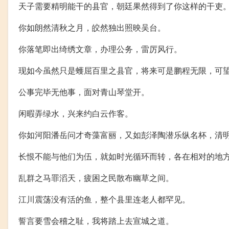
天子需要精明能干的县官，朝廷果然得到了你这样的干吏
你如朗然清秋之月，皎然独出照映吴台。
你落笔即出绮绣文章，办理公务，雷厉风行。
现如今虽然只是蠖屈百里之县官，将来可是鹏程无限，可
公事完毕无他事，面对青山琴堂开。
闲暇弄绿水，兴来约白云作客。
你如河阳潘岳问才奇藻富丽，又如彭泽陶潜乐纵名杯，清
长恨不能与他们为伍，就如时光循环而转，各在相对的地
乱群之马罪滔天，疲困之民散布幽草之间。
江川震荡没有活的鱼，整个县里连老人都罕见。
誓言要雪会稽之耻，我将踏上去宣城之道。