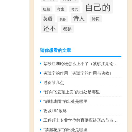
自己的
考生
红包
考试
诗人
英语
诗词
装备
还不
都是
猜你想看的文章
紫砂江湖论坛怎么上不了（紫砂江湖论坛）
炎琥宁的作用（炎琥宁的作用与功效）
过春节几点
“好向飞云顶上安”的出处是哪里
“胡蝶成团”的出处是哪里
攻城192攻略
工程硕士专业学位教育供应链形态节点表征比较
“禁漏花深”的出处是哪里