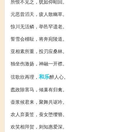
所恨不见之，犹如仰昭回。
元恶昔滔天，疲人散幽草。
惊川无活鳞，举邑罕遗老。
誓雪会稽耻，将奔宛陵道。
亚相素所重，投刃应桑林。
独坐伤激扬，神融一开襟。
和乐
弦歌欣再理，
醉人心。
蠹政除害马，倾巢有归禽。
壶浆候君来，聚舞共讴吟。
农人弃蓑笠，蚕女堕缨簪。
欢笑相拜贺，则知惠爱深。