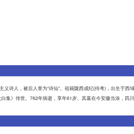
主义诗人，被后人誉为“诗仙”。祖籍陇西成纪(待考)，出生于西
白集》传世。762年病逝，享年61岁。其墓在今安徽当涂，四