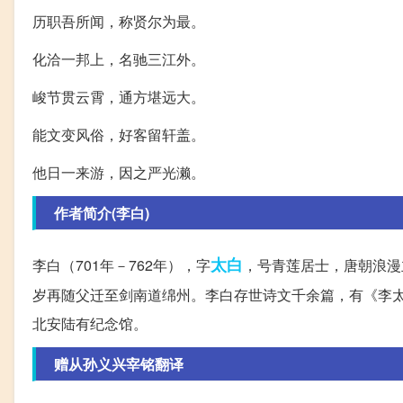
历职吾所闻，称贤尔为最。
化洽一邦上，名驰三江外。
峻节贯云霄，通方堪远大。
能文变风俗，好客留轩盖。
他日一来游，因之严光濑。
作者简介(李白)
太白
李白（701年－762年），字
，号青莲居士，唐朝浪漫
岁再随父迁至剑南道绵州。李白存世诗文千余篇，有《李太
北安陆有纪念馆。
赠从孙义兴宰铭翻译