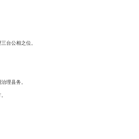
。
望三台公相之位。
明治理县务。
方。