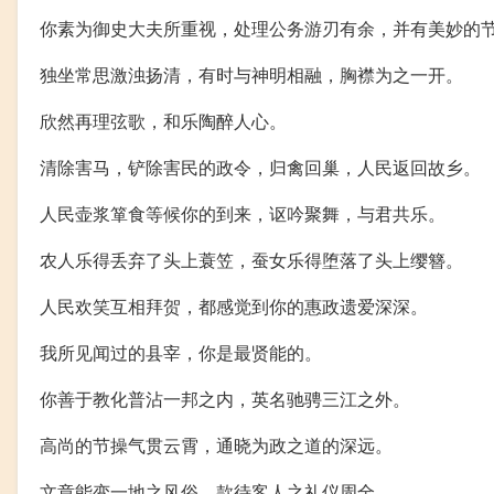
你素为御史大夫所重视，处理公务游刃有余，并有美妙的
独坐常思激浊扬清，有时与神明相融，胸襟为之一开。
欣然再理弦歌，和乐陶醉人心。
清除害马，铲除害民的政令，归禽回巢，人民返回故乡。
人民壶浆箪食等候你的到来，讴吟聚舞，与君共乐。
农人乐得丢弃了头上蓑笠，蚕女乐得堕落了头上缨簪。
人民欢笑互相拜贺，都感觉到你的惠政遗爱深深。
我所见闻过的县宰，你是最贤能的。
你善于教化普沾一邦之内，英名驰骋三江之外。
高尚的节操气贯云霄，通晓为政之道的深远。
文章能变一地之风俗，款待客人之礼仪周全。