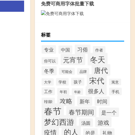
免费可商用字体批量下载
标签
习俗
专业
中国
作者
冬天
元宵节
你可以
唐代
冬季
可能会
品牌
宋代
孩子
学校
大学
寓意
很多人
工作
手机
年初
年龄
攻略
新年
时间
技能
春节
春节期间
是一个
梦幻西游
游戏
汤圆
的人
疫情
的是
礼物