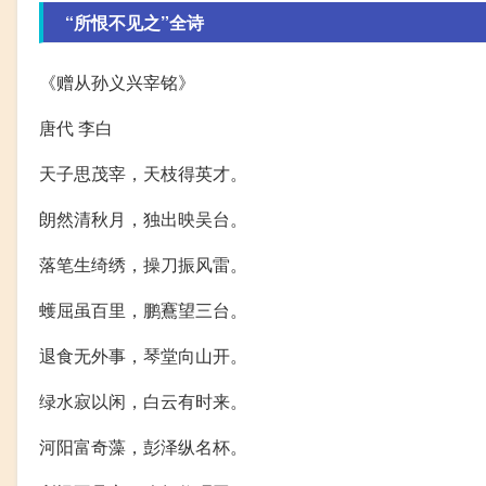
“所恨不见之”全诗
《赠从孙义兴宰铭》
唐代 李白
天子思茂宰，天枝得英才。
朗然清秋月，独出映吴台。
落笔生绮绣，操刀振风雷。
蠖屈虽百里，鹏鶱望三台。
退食无外事，琴堂向山开。
绿水寂以闲，白云有时来。
河阳富奇藻，彭泽纵名杯。